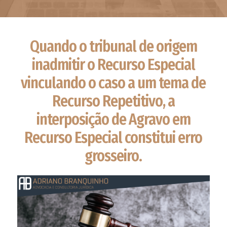
Quando o tribunal de origem
inadmitir o Recurso Especial
vinculando o caso a um tema de
Recurso Repetitivo, a
interposição de Agravo em
Recurso Especial constitui erro
grosseiro.