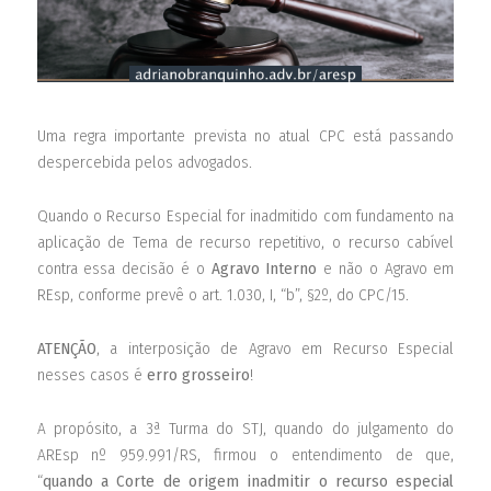
Uma regra importante prevista no atual CPC está passando
despercebida pelos advogados.
Quando o Recurso Especial for inadmitido com fundamento na
aplicação de Tema de recurso repetitivo, o recurso cabível
contra essa decisão é o
Agravo
Interno
e não o Agravo em
REsp, conforme prevê o art. 1.030, I, “b”, §2º, do CPC/15.
ATENÇÃO
, a interposição de Agravo em Recurso Especial
nesses casos é
erro grosseiro
!
A propósito, a 3ª Turma do STJ, quando do julgamento do
AREsp nº 959.991/RS, firmou o entendimento de que,
“
quando
a
Corte
de
origem
inadmitir
o
recurso
especial