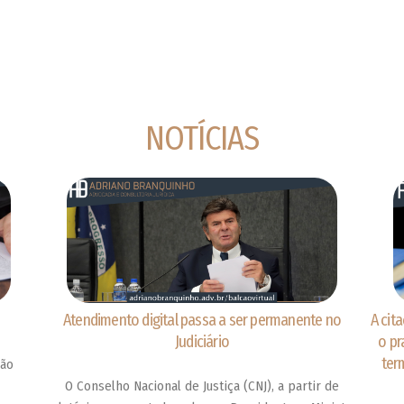
NOTÍCIAS
Atendimento digital passa a ser permanente no
A cit
Judiciário
o pr
ter
não
E
O Conselho Nacional de Justiça (CNJ), a partir de