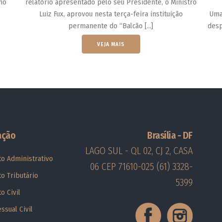
no
relatório apresentado pelo seu Presidente, o Ministro
Luiz Fux, aprovou nesta terça-feira instituição
Uma
permanente do “Balcão […]
desp
da Câ
VEJA MAIS
ação
Brasília - DF
LAGO SUL - QL 02, CJ 2, CASA
to Administrativo
06 CEP 71610-025
(61) 3328-
to Tributário
5399
to Civil
ssual Civil