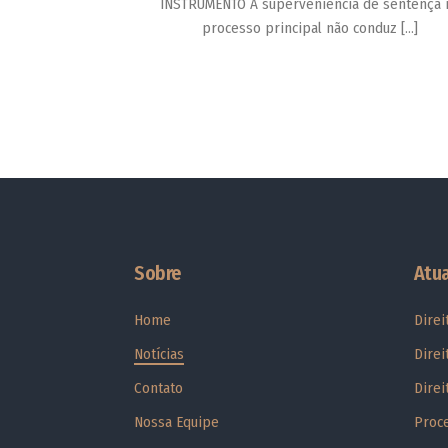
INSTRUMENTO A superveniência de sentença 
processo principal não conduz […]
Sobre
Atu
Home
Direi
Notícias
Direi
Contato
Direi
Nossa Equipe
Proce