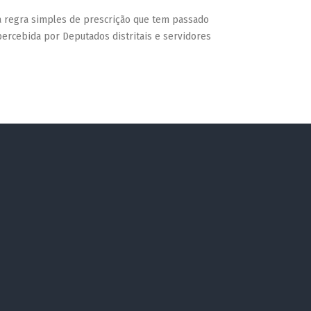
 regra simples de prescrição que tem passado
ercebida por Deputados distritais e servidores
mara Legislativa do Distrito Federal fez com que
muitos deles […]